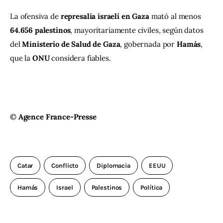
La ofensiva de 
represalia israelí en Gaza
 mató al menos 
64.656 palestinos
, mayoritariamente civiles, según datos 
del 
Ministerio de Salud de Gaza
, gobernada por 
Hamás
, 
que la 
ONU
 considera fiables.
© 
Agence France-Presse
Catar
Conflicto
Diplomacia
EEUU
Hamás
Israel
Palestinos
Política