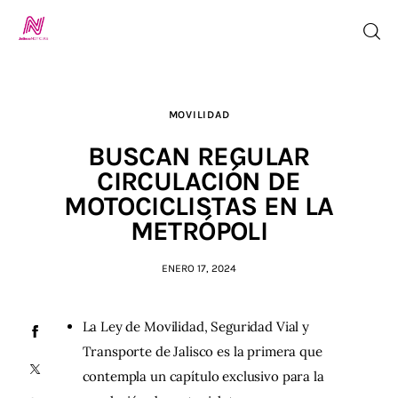
MOVILIDAD
Inicio
BUSCAN REGULAR
TV en Vivo
CIRCULACIÓN DE
MOTOCICLISTAS EN LA
Jalisco Noticias
METRÓPOLI
Programación
ENERO 17, 2024
Jalisco TV
La Ley de Movilidad, Seguridad Vial y
Transporte de Jalisco es la primera que
Jalisco RADIO / En Vivo
contempla un capítulo exclusivo para la
Nosotros