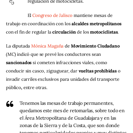
regulación de motocicletas.
Contacto
El 
Congreso de Jalisco
 mantiene mesas de 
trabajo en coordinación con los 
alcaldes metropolitanos 
con el fin de regular la
 circulación
 de los 
motociclistas
.
La diputada 
Mónica Magaña
 de
 Movimiento Ciudadano
(MC) indicó que se prevé los conductores sean 
sancionados
 si cometen infracciones viales, como 
conducir sin casco, zigzaguear, dar 
vueltas prohibidas
 o 
invadir carriles exclusivos para unidades del transporte 
público
,
 entre otras. 
Tenemos las mesas de trabajo permanentes,
quedamos este mes de retomarlas, sobre todo en
el Área Metropolitana de Guadalajara y en las
zonas de la Sierra y de la Costa, que son donde
tenemos particularidades propias y muy distintas