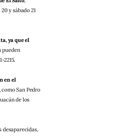
de El Salto
, 
 20 y sábado 21 
a, ya que el 
as pueden 
1-2215.
n en el 
, como San Pedro 
uacán de los 
s desaparecidas, 