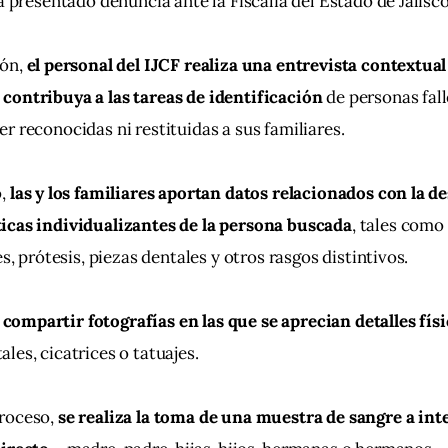
a presentado denuncia ante la Fiscalía del Estado de Jalisco
ón, 
el personal del IJCF realiza una entrevista contextual
contribuya a las tareas de identificación 
de personas fall
r reconocidas ni restituidas a sus familiares.
,
 las y los familiares aportan datos relacionados con la de
icas individualizantes de la persona buscada
, tales como 
es, prótesis, piezas dentales y otros rasgos distintivos.
ompartir fotografías en las que se aprecian detalles físi
les, cicatrices o tatuajes.
roceso, 
se realiza la toma de una muestra de sangre a inte