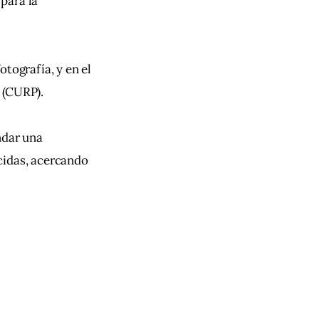
para la 
otografía, y en el 
 (CURP).
ndar una 
cidas, acercando 