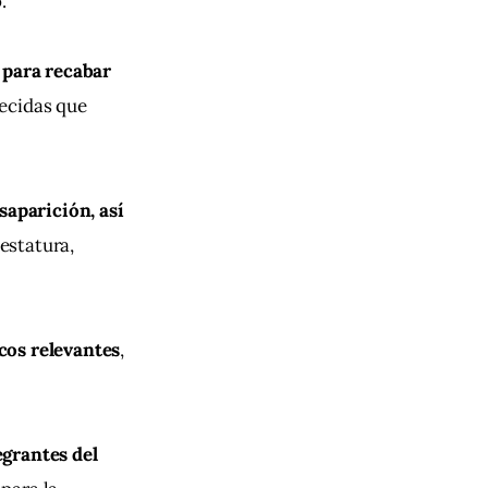
.
 para recabar 
ecidas que 
saparición, así 
estatura, 
cos relevantes
, 
grantes del 