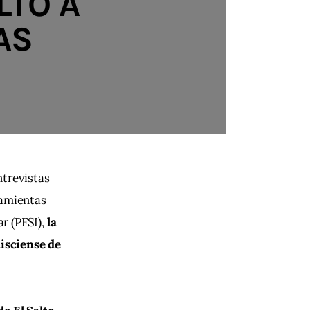
LTO A
AS
trevistas 
ramientas 
r (PFSI),
 la 
lisciense de 