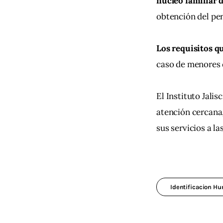
núcleo familiar d
obtención del per
Los requisitos q
caso de menores d
El Instituto Jali
atención cercana,
sus servicios a la
Identificacion H