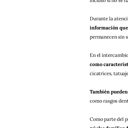
incluso si no se h
Durante la atenci
información que 
permanecen sin se
En el intercambio
como característ
cicatrices, tatuaj
También pueden c
como rasgos denta
Como parte del p