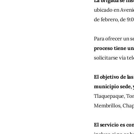
La brigada se ins
ubicado en Avenid
de febrero, de 9:0
Para ofrecer un se
proceso tiene un
solicitarse vía t
El objetivo de las
municipio sede, 
Tlaquepaque, Tona
Membrillos, Chapa
El servicio es c