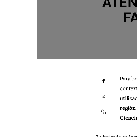
ATEN
F
Para br
context
utiliza
región 
Ciencia