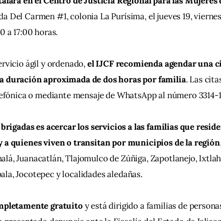
talará en el Centro de Justicia Regional para las Mujeres 
a Del Carmen #1, colonia La Purísima, el jueves 19, viernes
0 a 17:00 horas.
rvicio ágil y ordenado, 
el IJCF recomienda agendar una cit
a duración aproximada de dos horas por familia
. Las cit
elefónica o mediante mensaje de WhatsApp al número 3314-1
 brigadas es acercar los servicios a las familias que reside
y a quienes viven o transitan por municipios de la región
lá, Juanacatlán, Tlajomulco de Zúñiga, Zapotlanejo, Ixtlah
la, Jocotepec y localidades aledañas.
ompletamente gratuito 
y está dirigido a familias de persona