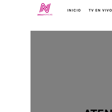
Inicio
INICIO
TV EN VIV
TV en Vivo
Jalisco Noticias
Programación
Jalisco TV
Jalisco RADIO / En Vivo
Nosotros
Contacto