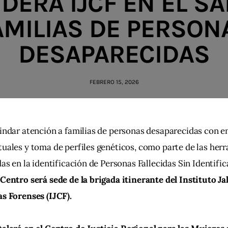
DERÁ IJCF EN EL SA
AMILIAS DE PERSON
DESAPARECIDAS
FEBRERO 15, 2026
indar atención a familias de personas desaparecidas con en
uales y toma de perfiles genéticos, como parte de las her
das en la identificación de Personas Fallecidas Sin Identifica
Centro será sede de la brigada itinerante del Instituto Ja
s Forenses (IJCF).