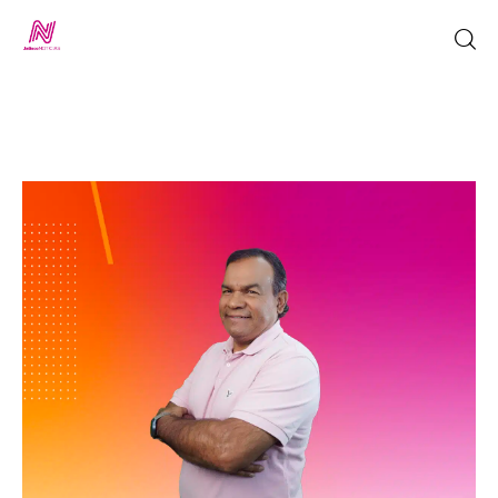
Inicio
TV en Vivo
Jalisco Noticias
Programación
Jalisco TV
Jalisco RADIO / En Vivo
Nosotros