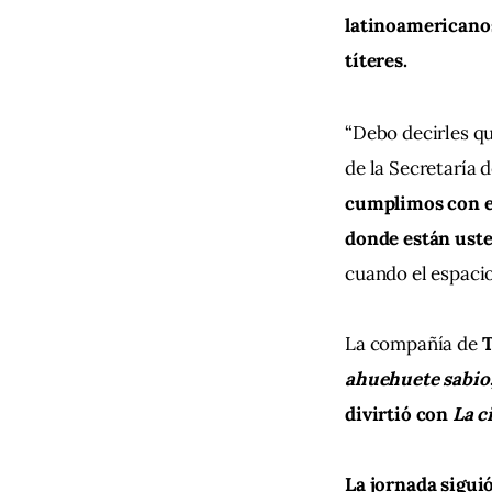
latinoamericanos 
títeres.
“Debo decirles qu
de la Secretaría d
cumplimos con el
donde están uste
cuando el espacio
La compañía de 
T
ahuehuete sabio
divirtió con 
La c
La jornada siguió