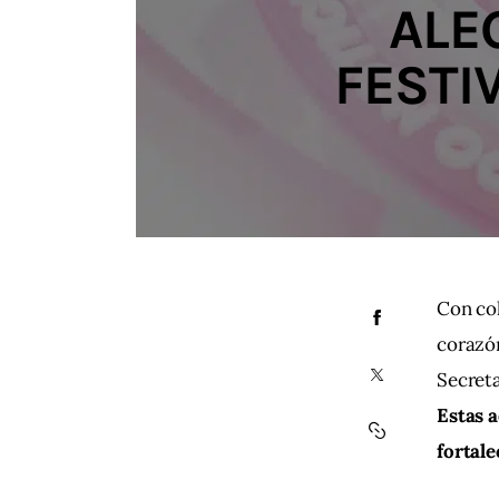
ALE
FESTI
Con col
corazón
Secreta
Estas a
fortale