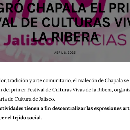
GRÓ CHAPALA EL PR
VAL DE CULTURAS VI
LA RIBERA
ABRIL 6, 2025
or, tradición y arte comunitario, el malecón de Chapala se 
 del primer Festival de Culturas Vivas de la Ribera, organi
ría de Cultura de Jalisco.
ctividades tienen a fin descentralizar las expresiones artí
cer el tejido social.