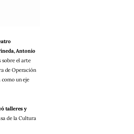
atro 
Pineda, Antonio 
 sobre el arte 
ora de Operación 
a como un eje 
ó talleres y 
sa de la Cultura 