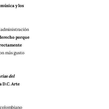
 música y los 
 administración 
 derecho porque 
irectamente 
con más gusto 
.
rias del 
 D.C. Arte 
o colombiano 