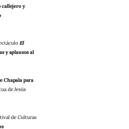
callejero y 
o 
ectáculo 
El 
s y aplausos al 
de Chapala para 
atua de Jesús 
tival de Culturas 
os 