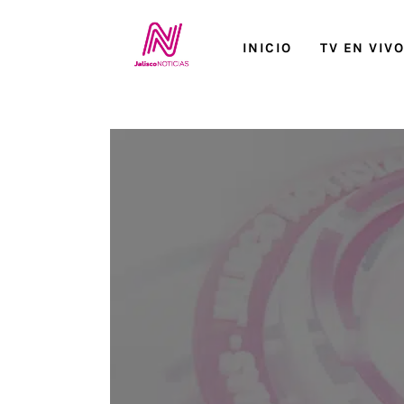
Inicio
INICIO
TV EN VIV
TV en Vivo
Jalisco Noticias
Programación
Jalisco TV
Jalisco RADIO / En Vivo
Nosotros
Contacto