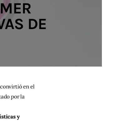
IMER
VAS DE
convirtió en el 
zado por la 
sticas y 