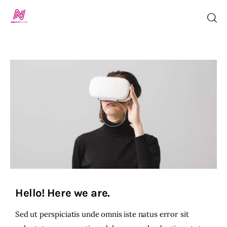
Inicio
TV en Vivo
Jalisco Noticias
Programación
Jalisco TV
Hello! Here we are.
Jalisco RADIO / En Vivo
Sed ut perspiciatis unde omnis iste natus error sit
Nosotros